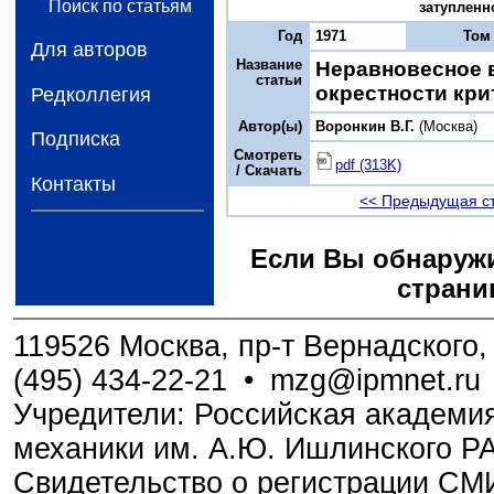
Поиск по статьям
затупленно
Год
1971
Том
Для авторов
Название
Неравновесное в
статьи
окрестности кри
Редколлегия
Автор(ы)
Воронкин B.Г.
(Москва)
Подписка
Смотреть
pdf (313K)
/ Скачать
Контакты
<< Предыдущая с
Если Вы обнаружи
страни
119526 Москва, пр-т Вернадского, 
(495) 434-22-21
•
mzg@ipmnet.ru
Учредители: Российская академия
механики им. А.Ю. Ишлинского Р
Свидетельство о регистрации С