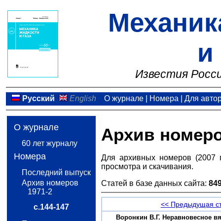
Механик
и
Известия Росси
Русский
English
О журнале
|
Номера
|
Для авто
О журнале
Архив номер
60 лет журналу
Номера
Для архивных номеров (2007 
просмотра и скачивания.
Последний выпуск
Архив номеров
Статей в базе данных сайта:
84
1971-2
<< Предыдущая с
с.144-147
Воронкин B.Г. Неравновесное вя