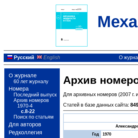
Меха
Русский
English
О журн
О журнале
Архив номер
60 лет журналу
Номера
Для архивных номеров (2007 г. 
Последний выпуск
Архив номеров
Статей в базе данных сайта:
84
1970-4
с.8-22
Поиск по статьям
Для авторов
Александро
Редколлегия
Год
1970