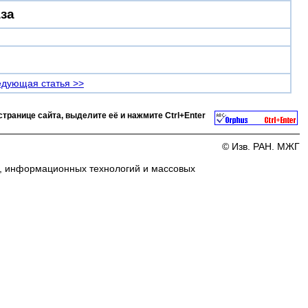
за
дующая статья >>
странице сайта, выделите её и нажмите
Ctrl+Enter
© Изв. РАН. МЖГ
и, информационных технологий и массовых