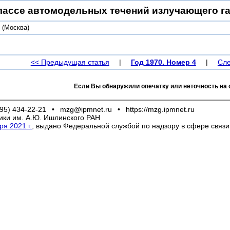
лассе автомодельных течений излучающего га
.
(Москва)
<< Предыдущая статья
|
Год 1970. Номер 4
|
Сле
Если Вы обнаружили опечатку или неточность на 
95) 434-22-21
•
mzg@ipmnet.ru
•
https://mzg.ipmnet.ru
ики им. А.Ю. Ишлинского РАН
я 2021 г.
, выдано Федеральной службой по надзору в сфере связ