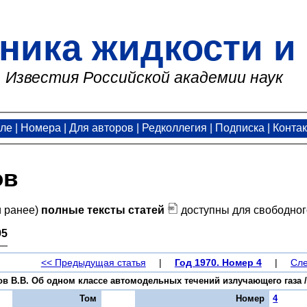
ника жидкости и 
Известия Российской академии наук
але
|
Номера
|
Для авторов
|
Редколлегия
|
Подписка
|
Конта
ов
и ранее)
полные тексты статей
доступны для свободног
95
<< Предыдущая статья
|
Год 1970. Номер 4
|
Сле
в В.В. Об одном классе автомодельных течений излучающего газа // 
Том
Номер
4