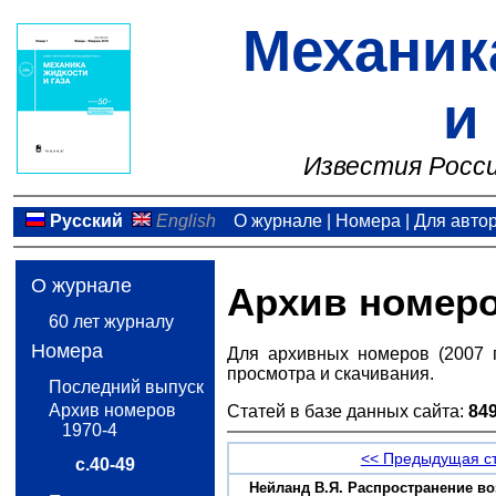
Механик
и
Известия Росси
Русский
English
О журнале
|
Номера
|
Для авто
О журнале
Архив номер
60 лет журналу
Номера
Для архивных номеров (2007 
просмотра и скачивания.
Последний выпуск
Архив номеров
Статей в базе данных сайта:
84
1970-4
<< Предыдущая с
с.40-49
Нейланд B.Я. Распространение во