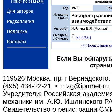
Поиск по статьям
пограничны
Год
1970
То
Для авторов
Название
Распространени
статьи
взаимодействии 
Редколлегия
Автор(ы)
Нейланд B.Я.
(Москва)
Подписка
Смотреть
pdf (530K)
/ Скачать
Контакты
<< Предыдущая с
Если Вы обнаружи
страни
119526 Москва, пр-т Вернадского, 
(495) 434-22-21
•
mzg@ipmnet.ru
Учредители: Российская академия
механики им. А.Ю. Ишлинского Р
Свидетельство о регистрации С