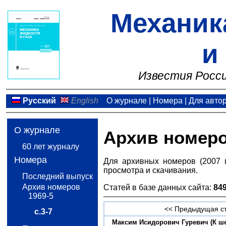
Механик
и
Известия Росси
Русский
English
О журнале
|
Номера
|
Для авто
О журнале
Архив номер
60 лет журналу
Номера
Для архивных номеров (2007 
просмотра и скачивания.
Последний выпуск
Архив номеров
Статей в базе данных сайта:
84
1969-5
<< Предыдущая с
с.3-7
Максим Исидорович Гуревич (К ше