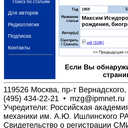
Поиск по статьям
Год
1969
Т
Для авторов
Название
Максим Исидоро
статьи
рождения, биогр
Редколлегия
Автор(ы)
Подписка
Смотреть
pdf (319K)
/ Скачать
Контакты
<< Предыдущая с
Если Вы обнаружи
страни
119526 Москва, пр-т Вернадского, 
(495) 434-22-21
•
mzg@ipmnet.ru
Учредители: Российская академия
механики им. А.Ю. Ишлинского Р
Свидетельство о регистрации С