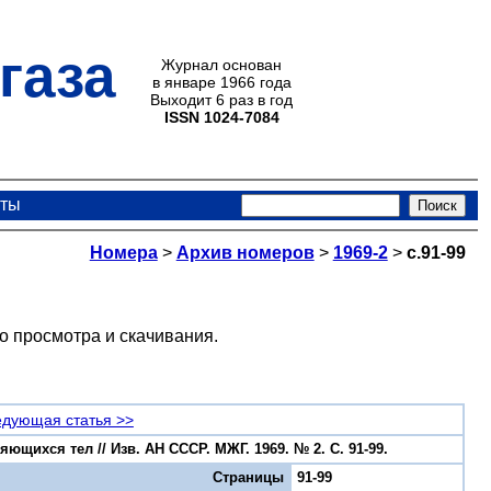
газа
Журнал основан
в январе 1966 года
Выходит 6 раз в год
ISSN 1024-7084
кты
Номера
>
Архив номеров
>
1969-2
>
с.91-99
о просмотра и скачивания.
дующая статья >>
щихся тел // Изв. АН СССР. МЖГ. 1969. № 2. С. 91-99.
Страницы
91-99