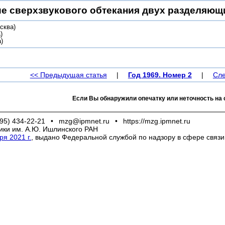
е сверхзвукового обтекания двух разделяющ
сква)
)
)
<< Предыдущая статья
|
Год 1969. Номер 2
|
Сле
Если Вы обнаружили опечатку или неточность на 
95) 434-22-21
•
mzg@ipmnet.ru
•
https://mzg.ipmnet.ru
ики им. А.Ю. Ишлинского РАН
я 2021 г.
, выдано Федеральной службой по надзору в сфере связ