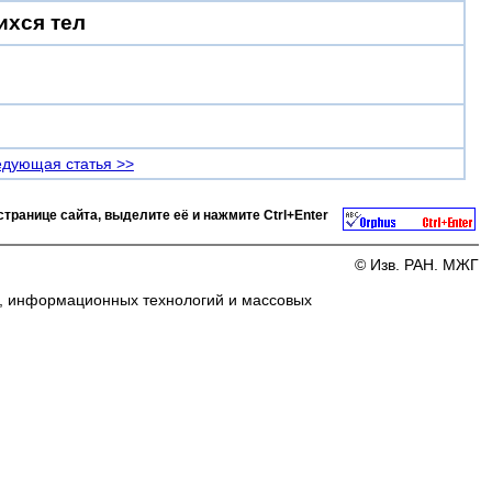
ихся тел
дующая статья >>
странице сайта, выделите её и нажмите
Ctrl+Enter
© Изв. РАН. МЖГ
и, информационных технологий и массовых