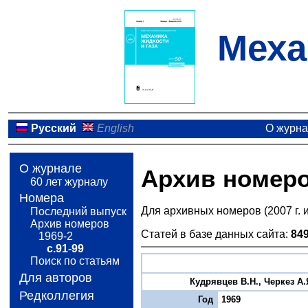
Меха
Русский
English
О журн
О журнале
Архив номер
60 лет журналу
Номера
Для архивных номеров (2007 г. 
Последний выпуск
Архив номеров
Статей в базе данных сайта:
84
1969-2
с.91-99
Поиск по статьям
Для авторов
Кудрявцев B.Н., Черкез А.
Редколлегия
Год
1969