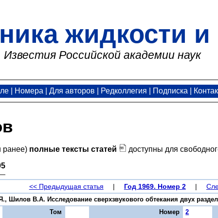
ника жидкости и 
Известия Российской академии наук
але
|
Номера
|
Для авторов
|
Редколлегия
|
Подписка
|
Конта
ов
и ранее)
полные тексты статей
доступны для свободног
95
<< Предыдущая статья
|
Год 1969. Номер 2
|
Сле
Я., Шилов В.А. Исследование сверхзвукового обтекания двух разделяю
Том
Номер
2