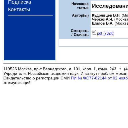
Подписка
Название
Исследовани
статьи
Контакты
Автор(ы)
Кудрявцев B.Н.
(Мо
Черкез А.Я.
(Москва
Шилов В.А.
(Москва
Смотреть
pdf (732K)
/ Скачать
119526 Москва, пр-т Вернадского, д. 101, корп. 1, комн. 243
•
(4
Учредители: Российская академия наук, Институт проблем механ
Свидетельство о регистрации СМИ
ПИ № ФС77-82144 от 02 ноябр
коммуникаций