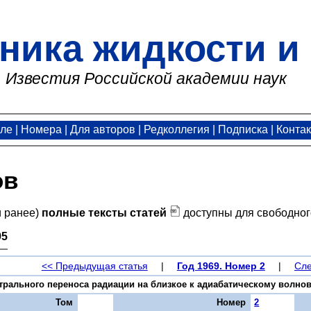
ника жидкости и 
Известия Российской академии наук
але
|
Номера
|
Для авторов
|
Редколлегия
|
Подписка
|
Конта
ов
и ранее)
полные тексты статей
доступны для свободног
95
<< Предыдущая статья
|
Год 1969. Номер 2
|
Сле
рального переноса радиации на близкое к адиабатическому волновое 
Том
Номер
2