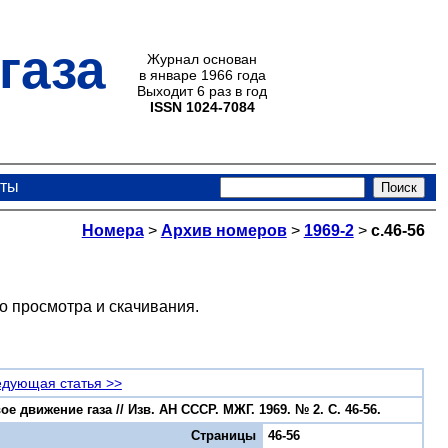
газа
Журнал основан
в январе 1966 года
Выходит 6 раз в год
ISSN 1024-7084
кты
Номера
>
Архив номеров
>
1969-2
>
с.46-56
о просмотра и скачивания.
дующая статья >>
движение газа // Изв. АН СССР. МЖГ. 1969. № 2. С. 46-56.
Страницы
46-56