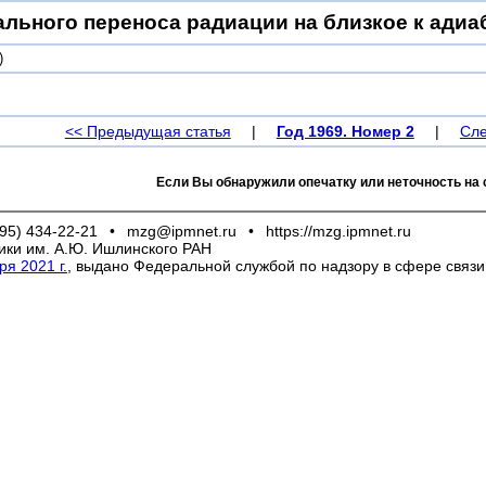
ального переноса радиации на близкое к адиа
)
<< Предыдущая статья
|
Год 1969. Номер 2
|
Сле
Если Вы обнаружили опечатку или неточность на 
95) 434-22-21
•
mzg@ipmnet.ru
•
https://mzg.ipmnet.ru
ики им. А.Ю. Ишлинского РАН
я 2021 г.
, выдано Федеральной службой по надзору в сфере связ