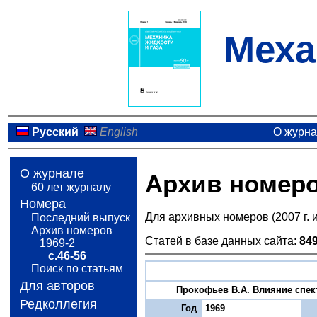
Меха
Русский
English
О журн
О журнале
Архив номер
60 лет журналу
Номера
Для архивных номеров (2007 г. 
Последний выпуск
Архив номеров
Статей в базе данных сайта:
84
1969-2
с.46-56
Поиск по статьям
Для авторов
Прокофьев В.А. Влияние спект
Редколлегия
Год
1969