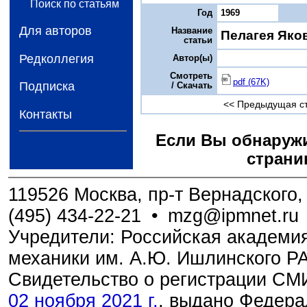
Поиск по статьям
Год
1969
Для авторов
Название
Пелагея Яко
статьи
Редколлегия
Автор(ы)
Смотреть
pdf (67K)
Подписка
/ Скачать
<< Предыдущая с
Контакты
Если Вы обнаружи
страни
119526 Москва, пр-т Вернадского, 
(495) 434-22-21
•
mzg@ipmnet.ru
Учредители: Российская академия
механики им. А.Ю. Ишлинского Р
Свидетельство о регистрации С
02 ноября 2021 г.
, выдано Федера