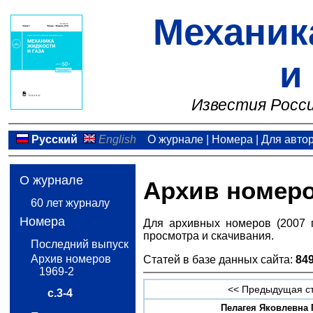
Механик
и
Известия Росси
Русский
English
О журнале
|
Номера
|
Для авто
О журнале
Архив номер
60 лет журналу
Номера
Для архивных номеров (2007 
просмотра и скачивания.
Последний выпуск
Архив номеров
Статей в базе данных сайта:
84
1969-2
<< Предыдущая с
с.3-4
Пелагея Яковлевна П