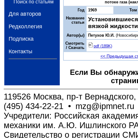
Поиск по статьям
потоке газа (нак
Год
1969
Том
Для авторов
Название
Установившиеся
статьи
вязкой жидкости
Редколлегия
Автор(ы)
Петухов Ю.И.
(Новосибир
Подписка
Смотреть
pdf (189K)
/ Скачать
Контакты
<< Предыдущая с
Если Вы обнаружи
страни
119526 Москва, пр-т Вернадского, 
(495) 434-22-21
•
mzg@ipmnet.ru
Учредители: Российская академия
механики им. А.Ю. Ишлинского Р
Свидетельство о регистрации С