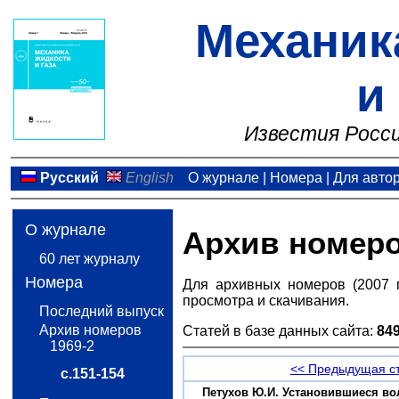
Механик
и
Известия Росси
Русский
English
О журнале
|
Номера
|
Для авто
О журнале
Архив номер
60 лет журналу
Номера
Для архивных номеров (2007 
просмотра и скачивания.
Последний выпуск
Архив номеров
Статей в базе данных сайта:
84
1969-2
<< Предыдущая с
с.151-154
Петухов Ю.И. Установившиеся во