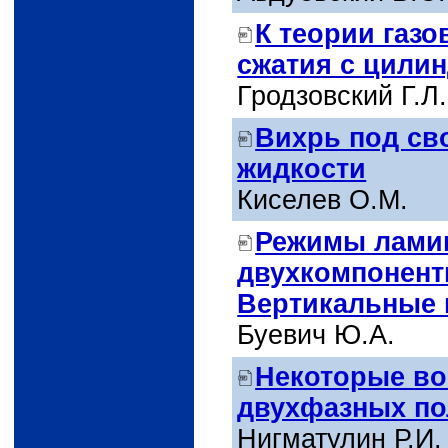
К теории газ
сжатия с цили
Гродзовский Г.Л.
Вихрь под св
жидкости
Киселев О.М.
Режимы ламин
двухкомпонент
Вертикальные 
Буевич Ю.А.
Некоторые во
двухфазных по
Нигматулин Р.И.