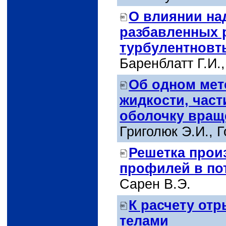
О влиянии на
разбавленных 
турбулентновт
Баренблатт Г.И.
Об одном мет
жидкости, час
оболочку вращ
Григолюк Э.И., 
Решетка про
профилей в по
Сарен В.Э.
К расчету от
телами