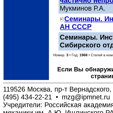
частично непр
Мукминов Р.А.
Семинары. Ин
АН СССР
Семинары. Инс
Сибирского от
Номер:
3
• Год:
1968
• Статей в но
Если Вы обнаружи
страни
119526 Москва, пр-т Вернадского, 
(495) 434-22-21
•
mzg@ipmnet.ru
Учредители: Российская академия
механики им. А.Ю. Ишлинского Р