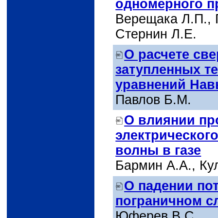
одномерного п
Верещака Л.П., 
Стернин Л.Е.
О расчете св
затупленных т
уравнений Нав
Павлов Б.М.
О влиянии п
электрическог
волны в газе
Бармин A.А., Ку
О падении по
пограничном с
Юферев B.С.