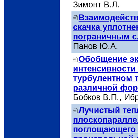
Зимонт В.Л.
Взаимодейств
скачка уплотн
пограничным 
Панов Ю.А.
Обобщение эк
интенсивности
турбулентном т
различной фо
Бобков В.П., Иб
Лучистый теп
плоскопаралле
поглощающего 