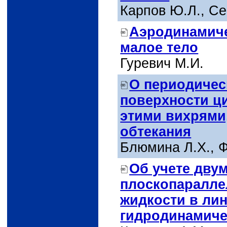
Карпов Ю.Л., Се
Аэродинамиче
малое тело
Гуревич М.И.
О периодичес
поверхности ц
этими вихрями
обтекания
Блюмина Л.X., Ф
Об учете дву
плоскопаралле
жидкости в ли
гидродинамиче