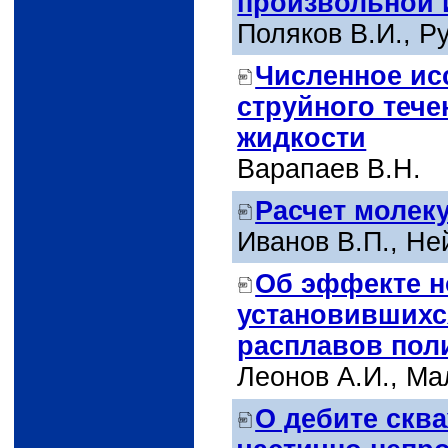
произвольной 
Поляков В.И., Р
Численное ис
струйного теч
жидкости
Варапаев В.Н.
Расчет молек
Иванов В.П., Не
Об эффекте н
установившихс
расплавов пол
Леонов А.И., Ма
О дебите скв