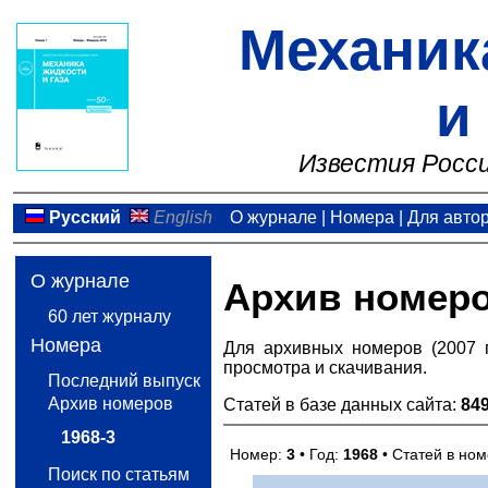
Механик
и
Известия Росси
Русский
English
О журнале
|
Номера
|
Для авто
О журнале
Архив номер
60 лет журналу
Номера
Для архивных номеров (2007 
просмотра и скачивания.
Последний выпуск
Архив номеров
Статей в базе данных сайта:
84
1968-3
Номер:
3
• Год:
1968
• Статей в но
Поиск по статьям