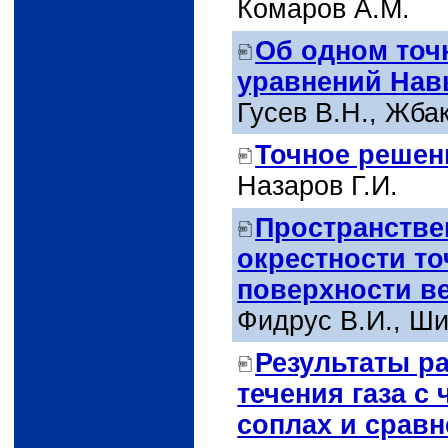
Комаров A.М.
Об одном то
уравнений Нав
Гусев B.Н., Жба
Точное решен
Назаров Г.И.
Пространстве
окрестности то
поверхности в
Фидрус В.И., Ши
Результаты р
течения газа с
соплах и сравн