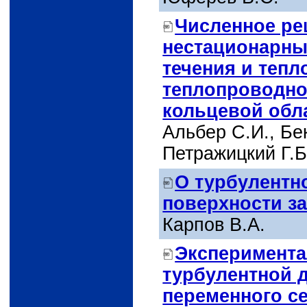
Численное ре
нестационарны
течения и тепл
теплопроводно
кольцевой обл
Альбер C.И., Бек
Петражицкий Г.Б
О турбулентн
поверхности з
Карпов В.А.
Эксперимента
турбулентной 
переменного с