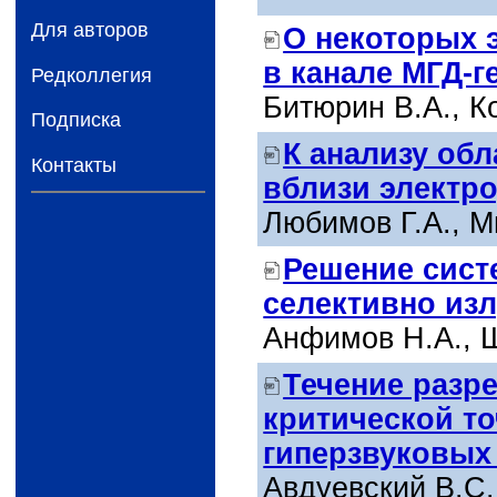
Для авторов
О некоторых 
в канале МГД-г
Редколлегия
Битюрин В.А., К
Подписка
К анализу об
Контакты
вблизи электр
Любимов Г.А., М
Решение сист
селективно изл
Анфимов Н.А., 
Течение разре
критической то
гиперзвуковых
Авдуевский В.С.