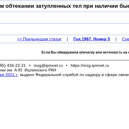
м обтекании затупленных тел при наличии б
<< Предыдущая статья
|
Год 1967. Номер 5
|
Сле
Если Вы обнаружили опечатку или неточность на 
95) 434-22-21
•
mzg@ipmnet.ru
•
https://mzg.ipmnet.ru
ики им. А.Ю. Ишлинского РАН
я 2021 г.
, выдано Федеральной службой по надзору в сфере связ