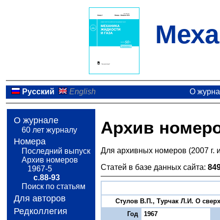
Меха
Русский
English
О журн
О журнале
Архив номер
60 лет журналу
Номера
Для архивных номеров (2007 г. 
Последний выпуск
Архив номеров
Статей в базе данных сайта:
84
1967-5
с.88-93
Поиск по статьям
Для авторов
Стулов В.П., Турчак Л.И. О све
Редколлегия
Год
1967