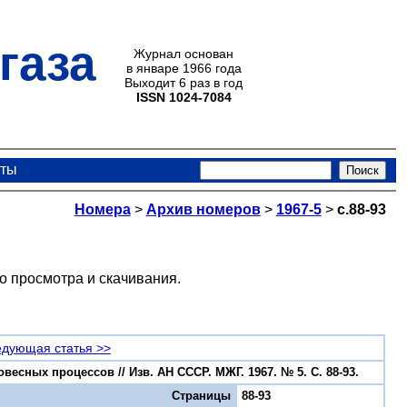
газа
Журнал основан
в январе 1966 года
Выходит 6 раз в год
ISSN 1024-7084
кты
Номера
>
Архив номеров
>
1967-5
>
с.88-93
о просмотра и скачивания.
дующая статья >>
есных процессов // Изв. АН СССР. МЖГ. 1967. № 5. С. 88-93.
Страницы
88-93