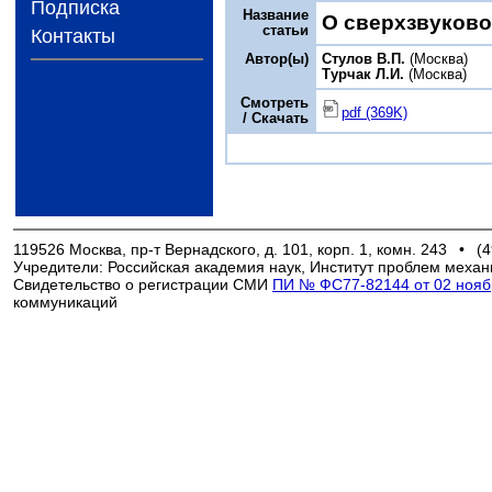
Подписка
Название
О сверхзвуково
статьи
Контакты
Автор(ы)
Стулов В.П.
(Москва)
Турчак Л.И.
(Москва)
Смотреть
pdf (369K)
/ Скачать
119526 Москва, пр-т Вернадского, д. 101, корп. 1, комн. 243
•
(4
Учредители: Российская академия наук, Институт проблем механ
Свидетельство о регистрации СМИ
ПИ № ФС77-82144 от 02 ноябр
коммуникаций