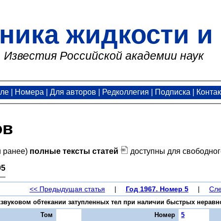
ника жидкости и 
Известия Российской академии наук
але
|
Номера
|
Для авторов
|
Редколлегия
|
Подписка
|
Конта
ов
и ранее)
полные тексты статей
доступны для свободног
95
<< Предыдущая статья
|
Год 1967. Номер 5
|
Сле
рхзвуковом обтекании затупленных тел при наличии быстрых неравнов
Том
Номер
5