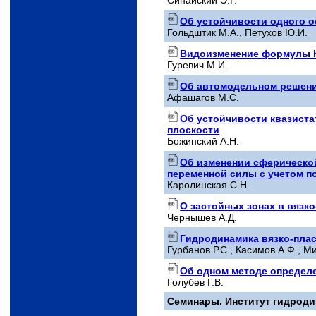
Об устойчивости одного о
Гольдштик М.А., Петухов Ю.И.
Видоизменение формулы Н
Гуревич М.И.
Об автомодельном решени
Афашагов М.С.
Об устойчивости квазиста
плоскости
Божинский А.Н.
Об изменении сферическо
переменной силы с учетом п
Каролинская C.Н.
О застойных зонах в вязк
Чернышев А.Д.
Гидродинамика вязко-плас
Гурбанов Р.С., Касимов А.Ф., М
Об одном методе определ
Голубев Г.В.
Семинары. Институт гидрод