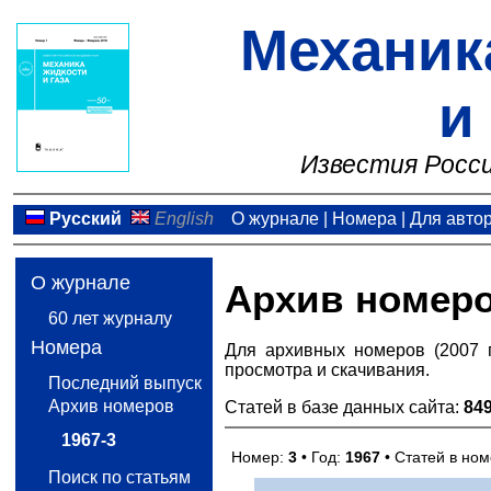
Механик
и
Известия Росси
Русский
English
О журнале
|
Номера
|
Для авто
О журнале
Архив номер
60 лет журналу
Номера
Для архивных номеров (2007 
просмотра и скачивания.
Последний выпуск
Архив номеров
Статей в базе данных сайта:
84
1967-3
Номер:
3
• Год:
1967
• Статей в но
Поиск по статьям