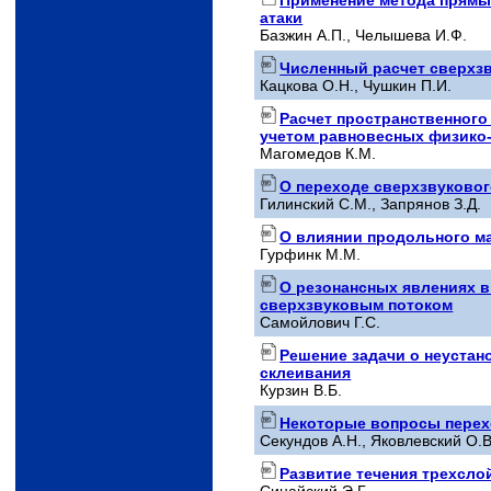
атаки
Базжин A.П., Челышева И.Ф.
Численный расчет сверхзв
Кацкова О.Н., Чушкин П.И.
Расчет пространственного
учетом равновесных физико
Магомедов К.М.
О переходе сверхзвуковог
Гилинский С.М., Запрянов З.Д.
О влиянии продольного ма
Гурфинк М.М.
О резонансных явлениях в
сверхзвуковым потоком
Самойлович Г.С.
Решение задачи о неуста
склеивания
Курзин B.Б.
Некоторые вопросы перехо
Секундов А.Н., Яковлевский О.В
Развитие течения трехсло
Синайский Э.Г.