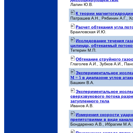
Лапин Ю.В.
К теории магнитогидродин
Патрашев А.Н., Рябинин А.Г., Х
Расчет обтекания угла пот
Браиловская И.Ю.
Исследование течения газа
цилиндр, обтекаемый поток
Тетерин М.П.
Обтекание струйного газо
Глаголев A.И., Зубков А.И., Пан
Экспериментальное иссле
M = 5
в диапазоне углов атаки
Башкин B.А.
Экспериментальное исслед
сверхзвукового потока разре
затупленного тела
Иванов А.В.
Измерения скорости ударн
препятствиями в виде канал
Бондаренко А.В., Ибрагим М.А.
Применение метода прямых