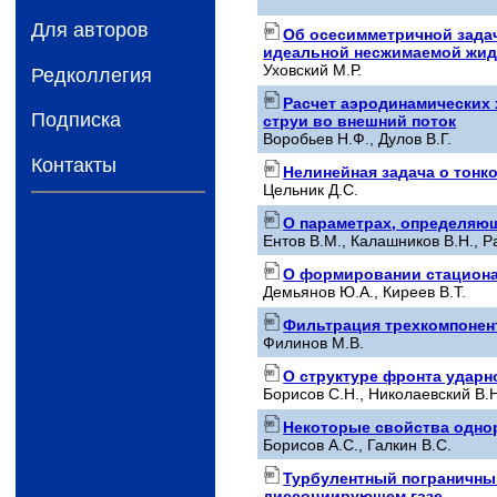
Для авторов
Об осесимметричной зада
идеальной несжимаемой жид
Уховский М.Р.
Редколлегия
Расчет аэродинамических
Подписка
струи во внешний поток
Воробьев Н.Ф., Дулов В.Г.
Контакты
Нелинейная задача о тонк
Цельник Д.С.
О параметрах, определяю
Ентов B.М., Калашников В.Н., Р
О формировании стациона
Демьянов Ю.А., Киреев В.Т.
Фильтрация трехкомпонен
Филинов М.В.
О структуре фронта удар
Борисов C.Н., Николаевский В.Н
Некоторые свойства одно
Борисов А.С., Галкин В.С.
Турбулентный пограничный
диссоциирующем газе