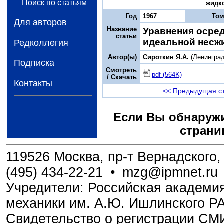
Поиск по статьям
жидко
Год
1967
То
Для авторов
Название
Уравнения осре
статьи
идеальной несж
Редколлегия
Автор(ы)
Сироткин Я.А.
(Ленинград
Подписка
Смотреть
pdf (564K)
/ Скачать
Контакты
<< Предыдущая с
Если Вы обнаружи
страни
119526 Москва, пр-т Вернадского, 
(495) 434-22-21
•
mzg@ipmnet.ru
Учредители: Российская академия
механики им. А.Ю. Ишлинского Р
Свидетельство о регистрации С