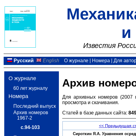
Механик
и
Известия Росси
Русский
English
О журнале
|
Номера
|
Для авто
О журнале
Архив номер
60 лет журналу
Номера
Для архивных номеров (2007 
просмотра и скачивания.
Последний выпуск
Архив номеров
Статей в базе данных сайта:
84
1967-2
<< Предыдущая с
с.94-103
Сироткин Я.А. Уравнения осре