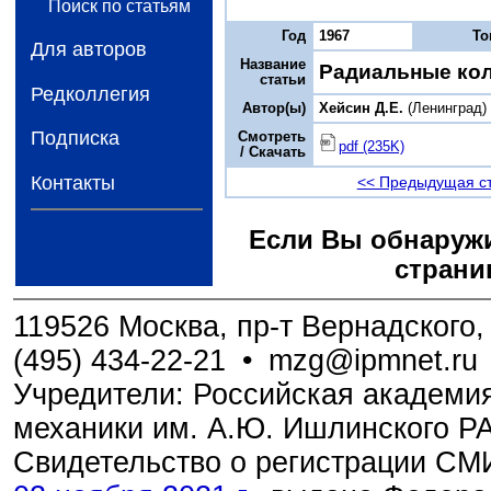
Поиск по статьям
Год
1967
То
Для авторов
Название
Радиальные кол
статьи
Редколлегия
Автор(ы)
Хейсин Д.Е.
(Ленинград)
Подписка
Смотреть
pdf (235K)
/ Скачать
Контакты
<< Предыдущая с
Если Вы обнаружи
страни
119526 Москва, пр-т Вернадского, 
(495) 434-22-21
•
mzg@ipmnet.ru
Учредители: Российская академия
механики им. А.Ю. Ишлинского Р
Свидетельство о регистрации С