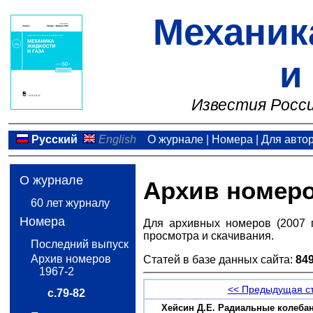
Механик
и
Известия Росси
Русский
English
О журнале
|
Номера
|
Для авто
О журнале
Архив номер
60 лет журналу
Номера
Для архивных номеров (2007 
просмотра и скачивания.
Последний выпуск
Архив номеров
Статей в базе данных сайта:
84
1967-2
<< Предыдущая с
с.79-82
Хейсин Д.Е. Радиальные колебани