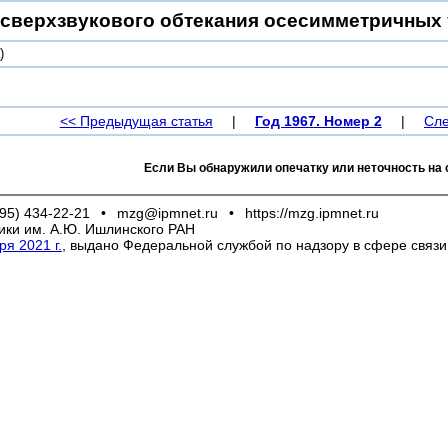
сверхзвукового обтекания осесимметричных
)
<< Предыдущая статья
|
Год 1967. Номер 2
|
Сле
Если Вы обнаружили опечатку или неточность на 
95) 434-22-21
•
mzg@ipmnet.ru
•
https://mzg.ipmnet.ru
ики им. А.Ю. Ишлинского РАН
я 2021 г.
, выдано Федеральной службой по надзору в сфере связ