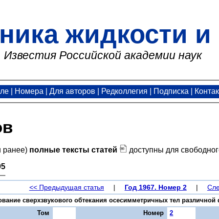
ника жидкости и 
Известия Российской академии наук
але
|
Номера
|
Для авторов
|
Редколлегия
|
Подписка
|
Конта
ов
и ранее)
полные тексты статей
доступны для свободног
95
<< Предыдущая статья
|
Год 1967. Номер 2
|
Сле
ование сверхзвукового обтекания осесимметричных тел различной фор
Том
Номер
2