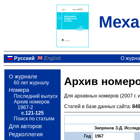
Меха
Русский
English
О журн
О журнале
Архив номер
60 лет журналу
Номера
Для архивных номеров (2007 г. 
Последний выпуск
Архив номеров
Статей в базе данных сайта:
84
1967-2
с.121-125
Поиск по статьям
Для авторов
Запрянов З.Д. Исслед
Редколлегия
Год
1967