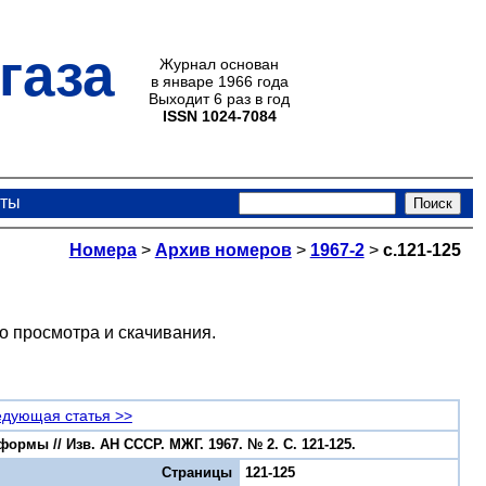
газа
Журнал основан
в январе 1966 года
Выходит 6 раз в год
ISSN 1024-7084
кты
Номера
>
Архив номеров
>
1967-2
>
с.121-125
о просмотра и скачивания.
дующая статья >>
мы // Изв. АН СССР. МЖГ. 1967. № 2. С. 121-125.
Страницы
121-125