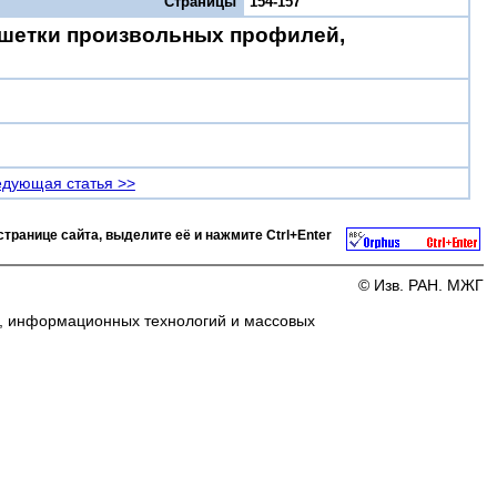
Страницы
154-157
ешетки произвольных профилей,
дующая статья >>
странице сайта, выделите её и нажмите
Ctrl+Enter
© Изв. РАН. МЖГ
и, информационных технологий и массовых