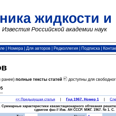
ника жидкости и 
Известия Российской академии наук
але
|
Номера
|
Для авторов
|
Редколлегия
|
Подписка
|
Конта
ов
и ранее)
полные тексты статей
доступны для свободног
95
<< Предыдущая статья
|
Год 1967. Номер 1
|
Сле
С. Суммарные характеристики квазистационарного обтекания реше
сдвигом фаз // Изв. АН СССР. МЖГ. 1967. № 1. С. 