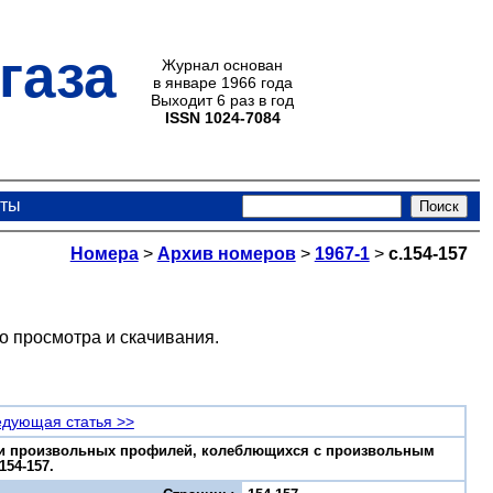
газа
Журнал основан
в январе 1966 года
Выходит 6 раз в год
ISSN 1024-7084
кты
Номера
>
Архив номеров
>
1967-1
>
с.154-157
о просмотра и скачивания.
дующая статья >>
тки произвольных профилей, колеблющихся с произвольным
154-157.