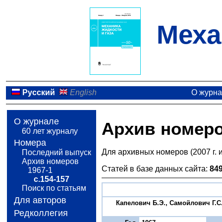
Меха
Русский
English
О журн
О журнале
Архив номер
60 лет журналу
Номера
Для архивных номеров (2007 г. 
Последний выпуск
Архив номеров
Статей в базе данных сайта:
84
1967-1
с.154-157
Поиск по статьям
Для авторов
Капелович Б.Э., Самойлович Г.
Редколлегия