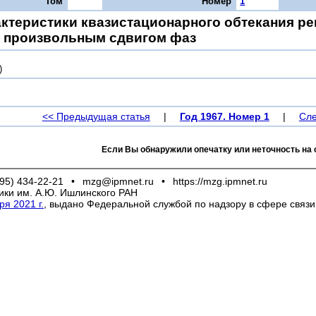
Том
Номер
1
ктеристики квазистационарного обтекания р
 произвольным сдвигом фаз
)
<< Предыдущая статья
|
Год 1967. Номер 1
|
Сле
Если Вы обнаружили опечатку или неточность на 
95) 434-22-21
•
mzg@ipmnet.ru
•
https://mzg.ipmnet.ru
ики им. А.Ю. Ишлинского РАН
я 2021 г.
, выдано Федеральной службой по надзору в сфере связ