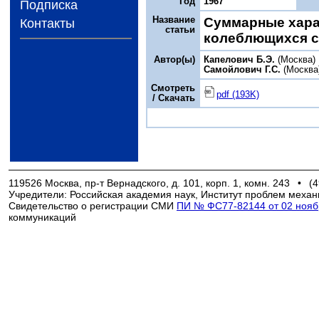
Год
1967
Подписка
Название
Суммарные хара
Контакты
статьи
колеблющихся с
Автор(ы)
Капелович Б.Э.
(Москва)
Самойлович Г.С.
(Москва
Смотреть
pdf (193K)
/ Скачать
119526 Москва, пр-т Вернадского, д. 101, корп. 1, комн. 243
•
(4
Учредители: Российская академия наук, Институт проблем механ
Свидетельство о регистрации СМИ
ПИ № ФС77-82144 от 02 ноябр
коммуникаций