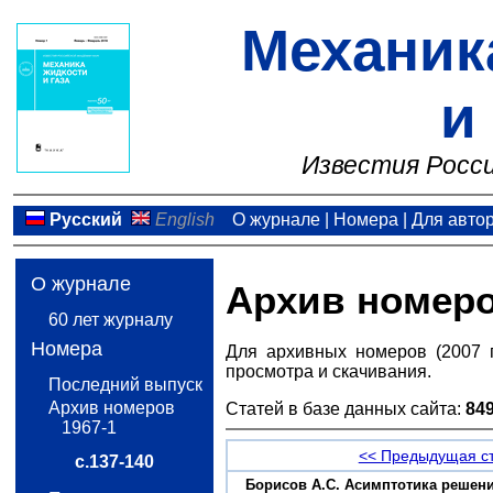
Механик
и
Известия Росси
Русский
English
О журнале
|
Номера
|
Для авто
О журнале
Архив номер
60 лет журналу
Номера
Для архивных номеров (2007 
просмотра и скачивания.
Последний выпуск
Архив номеров
Статей в базе данных сайта:
84
1967-1
<< Предыдущая с
с.137-140
Борисов A.С. Асимптотика решен