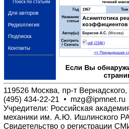
Поиск по статьям
течений максве
Год
1967
Том
Для авторов
Название
Асимптотика ре
статьи
коэффициентов 
Редколлегия
Автор(ы)
Борисов A.С.
(Москва)
Подписка
Смотреть
pdf (234K)
/ Скачать
Контакты
<< Предыдущая с
Если Вы обнаружи
страни
119526 Москва, пр-т Вернадского, 
(495) 434-22-21
•
mzg@ipmnet.ru
Учредители: Российская академия
механики им. А.Ю. Ишлинского Р
Свидетельство о регистрации С