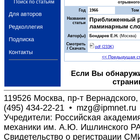
Поиск по статьям
отрывного 
Год
1966
Том
Для авторов
Название
Приближенный р
статьи
ламинарным сло
Редколлегия
Автор(ы)
Бондарев Е.Н.
(Москва)
Подписка
Смотреть
pdf (233K)
/ Скачать
Контакты
<< Предыдущая с
Если Вы обнаружи
страни
119526 Москва, пр-т Вернадского, 
(495) 434-22-21
•
mzg@ipmnet.ru
Учредители: Российская академия
механики им. А.Ю. Ишлинского Р
Свидетельство о регистрации С