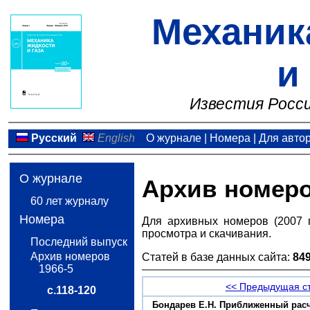
Механик
и
Известия Росси
Русский
English
О журнале
|
Номера
|
Для авто
О журнале
Архив номер
60 лет журналу
Номера
Для архивных номеров (2007 
просмотра и скачивания.
Последний выпуск
Архив номеров
Статей в базе данных сайта:
84
1966-5
<< Предыдущая с
с.118-120
Бондарев Е.Н. Приближенный расч