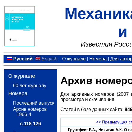
Механик
и
Известия Росси
Русский
English
О журнале
|
Номера
|
Для авто
О журнале
Архив номер
60 лет журналу
Номера
Для архивных номеров (2007 
просмотра и скачивания.
Последний выпуск
Архив номеров
Статей в базе данных сайта:
84
1966-4
<< Предыдущая с
с.118-126
Грунтфест Р.А., Никитин А.К. О 