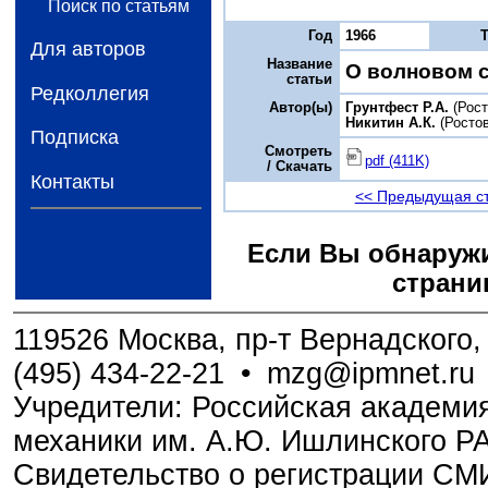
Поиск по статьям
Год
1966
Для авторов
Название
О волновом 
статьи
Редколлегия
Автор(ы)
Грунтфест Р.А.
(Рост
Никитин А.К.
(Ростов
Подписка
Смотреть
pdf (411K)
/ Скачать
Контакты
<< Предыдущая с
Если Вы обнаружи
страни
119526 Москва, пр-т Вернадского, 
(495) 434-22-21
•
mzg@ipmnet.ru
Учредители: Российская академия
механики им. А.Ю. Ишлинского Р
Свидетельство о регистрации С