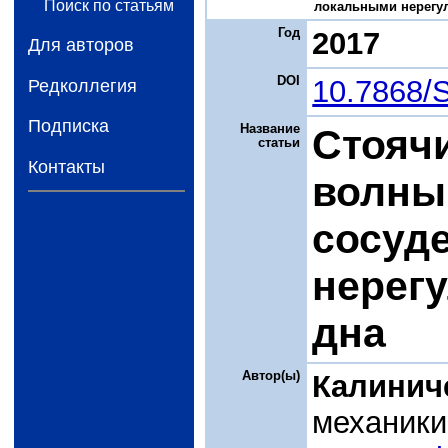
Поиск по статьям
локальными нерегуля
Год
2017
Для авторов
DOI
10.7868/
Редколлегия
Подписка
Название
Стояч
статьи
Контакты
волны
сосуд
нерегу
дна
Автор(ы)
Калинич
механики