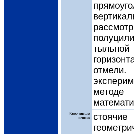
прямоуг
вертика
рассмо
полуцили
тыльн
горизон
отмели
эксперим
метод
математи
Ключевые
стоячие
слова
геометри