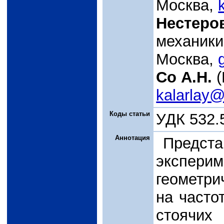
Москва,
Нестеров
механики
Москва,
Со А.Н.
(
kalarlay@
Коды статьи
УДК 532.5
Аннотация
Предста
экспер
геометри
на часто
стояч