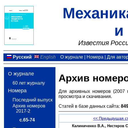
Механик
и
Известия Росси
Русский
English
О журнале
|
Номера
|
Для авто
О журнале
Архив номер
60 лет журналу
Номера
Для архивных номеров (2007 
просмотра и скачивания.
Последний выпуск
Архив номеров
Статей в базе данных сайта:
84
2017-2
<< Предыдущая с
с.65-74
Калиниченко В.А., Нестеров 