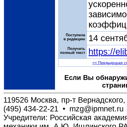
ускорен
зависи
коэффици
Поступила
14 сентя
в редакцию
Получить
https://e
полный текст
<< Предыдущая с
Если Вы обнаружи
страни
119526 Москва, пр-т Вернадского, 
(495) 434-22-21
•
mzg@ipmnet.ru
Учредители: Российская академия
механики им. А.Ю. Ишлинского Р