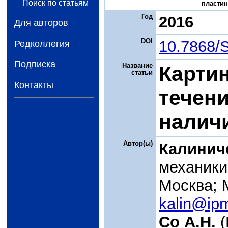
Поиск по статьям
пластин
Год
2016
Для авторов
DOI
10.7868/
Редколлегия
Подписка
Название
Карти
статьи
Контакты
течени
налич
Автор(ы)
Калинич
механики
Москва; 
kalin@ipm
Со А.Н.
(