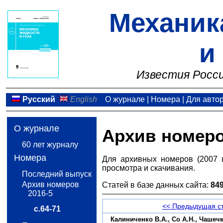
Механик
и
Известия Росси
Русский
English
О журнале
|
Номера
|
Для авто
О журнале
Архив номер
60 лет журналу
Номера
Для архивных номеров (2007 
просмотра и скачивания.
Последний выпуск
Архив номеров
Статей в базе данных сайта:
84
2016-5
<< Предыдущая с
с.64-71
Калиниченко В.А., Со А.Н., Чаше