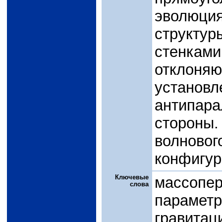
эволюция
структу
стенка
отклон
устан
антипа
стороны
волнов
конфигур
Ключевые
массопе
слова
парамет
гравита