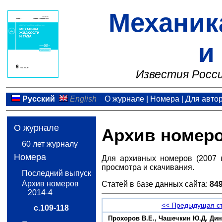
Механик
и
Известия Росси
Русский
English
О журнале
|
Номера
|
Для авто
О журнале
Архив номер
60 лет журналу
Номера
Для архивных номеров (2007 
просмотра и скачивания.
Последний выпуск
Архив номеров
Статей в базе данных сайта:
84
2014-4
<< Предыдущая с
с.109-118
Прохоров В.Е., Чашечкин Ю.Д. Дин