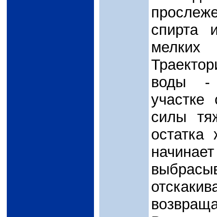
прослеж
спирта 
мелких
Траекто
воды - 
участке 
силы тя
остатка 
начинае
выбрасыв
отскакив
возвраща