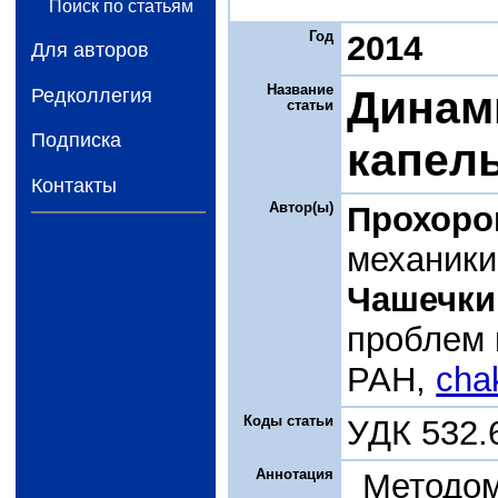
Поиск по статьям
Год
2014
Для авторов
Название
Динам
Редколлегия
статьи
Подписка
капел
Контакты
Автор(ы)
Прохоро
механики
Чашечки
проблем 
РАН,
cha
Коды статьи
УДК 532.
Аннотация
Методом