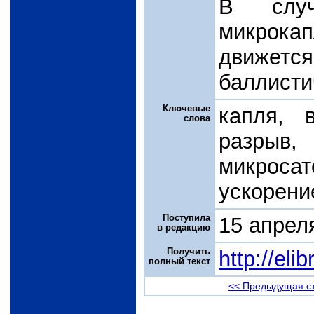
В случ
микрока
движетс
баллисти
Ключевые
капля, 
слова
разрыв,
микросат
ускорени
Поступила
15 апрел
в редакцию
Получить
http://el
полный текст
<< Предыдущая с