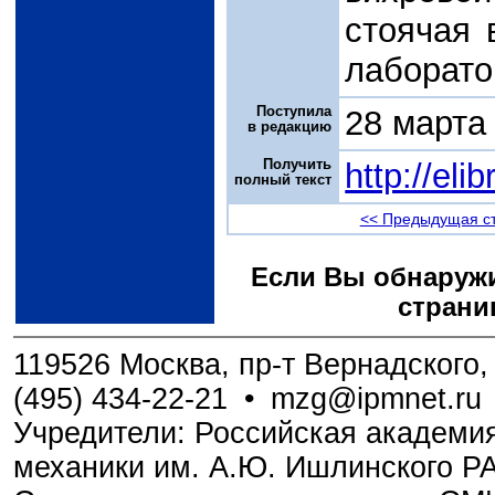
стоячая 
лаборато
Поступила
28 марта
в редакцию
Получить
http://el
полный текст
<< Предыдущая с
Если Вы обнаружи
страни
119526 Москва, пр-т Вернадского, 
(495) 434-22-21
•
mzg@ipmnet.ru
Учредители: Российская академия
механики им. А.Ю. Ишлинского Р