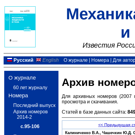
Механик
и
Известия Росси
Русский
English
О журнале
|
Номера
|
Для авто
О журнале
Архив номер
60 лет журналу
Номера
Для архивных номеров (2007 
просмотра и скачивания.
Последний выпуск
Архив номеров
Статей в базе данных сайта:
84
2014-2
<< Предыдущая с
с.95-106
Калиниченко B.А., Чашечкин Ю.Д. 