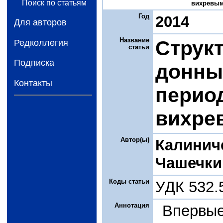
Поиск по статьям
вихревыми
Год
2014
Для авторов
Название
Струк
Редколлегия
статьи
Подписка
донны
Контакты
перио
вихре
Автор(ы)
Калинич
Чашечки
Коды статьи
УДК 532.
Аннотация
Впервы