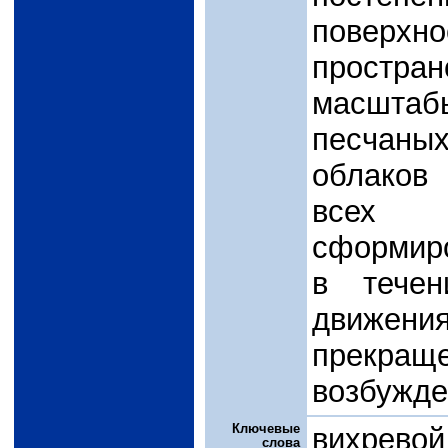
повер
простр
масшта
песчаных
облаков
всех
сформиро
в течен
движени
прекр
возбужде
Ключевые
вихрево
слова