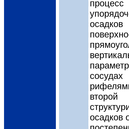
процесс
упорядо
осадко
поверхн
прямоуг
вертика
параметр
сосуда
рифелям
второй 
структу
осадков 
постеп